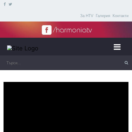
За HTV
Галерия
Контакти