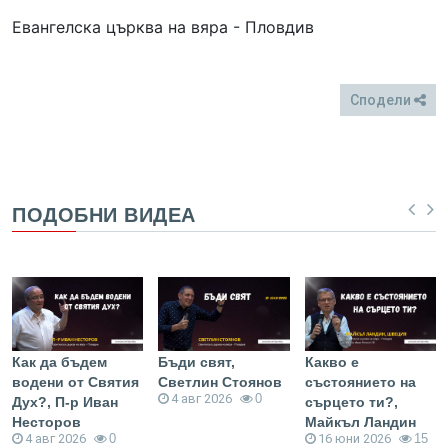
Евангелска църква на вяра - Пловдив
Сподели
FB
Twitter
ПОДОБНИ ВИДЕА
Как да бъдем
Бъди свят,
Какво е
водени от Святия
Светлин Стоянов
състоянието на
4 авг 2026
0
Дух?, П-р Иван
сърцето ти?,
Несторов
Майкъл Ландин
4 авг 2026
0
16 юни 2026
15