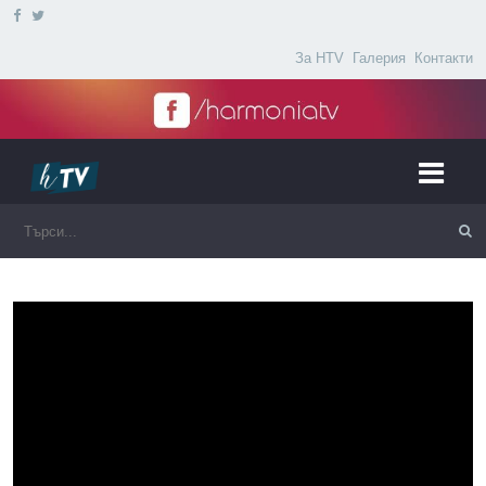
За HTV
Галерия
Контакти