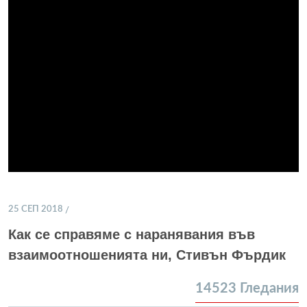
25 СЕП 2018
Как се справяме с наранявания във
взаимоотношенията ни, Стивън Фърдик
14523
Гледания