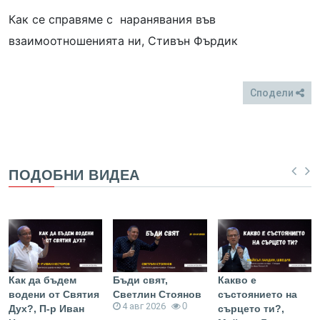
Как се справяме с наранявания във
взаимоотношенията ни, Стивън Фърдик
Сподели
FB
Twitter
ПОДОБНИ ВИДЕА
Как да бъдем
Бъди свят,
Какво е
водени от Святия
Светлин Стоянов
състоянието на
4 авг 2026
0
Дух?, П-р Иван
сърцето ти?,