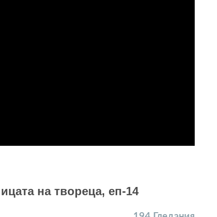
ицата на твореца, еп-14
194
Гледания