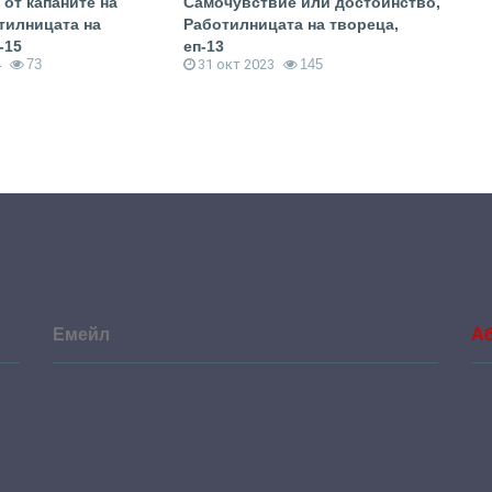
 от капаните на
Самочувствие или достойнство,
Кат
отилницата на
Работилницата на твореца,
Раб
-15
еп-13
еп-1
4
73
31 окт 2023
145
25