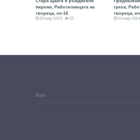
осни,
Стара щайга и ръждясали
Предпазени
твореца, еп-8
пирони, Работилницата на
греха, Раб
твореца, еп-16
твореца, еп
20 мар 2025
22
25 мар 202