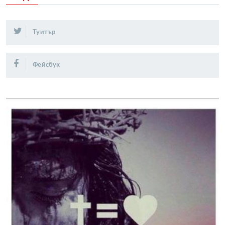
Туитър
Фейсбук