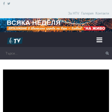
За HTV
Галерия
Контакти