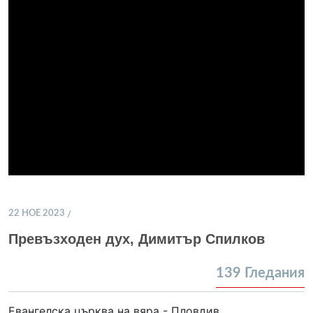
22 НОЕ 2023
Превъзходен дух, Димитър Спилков
139
Гледания
Евангелска църква на вяра - Пловдив