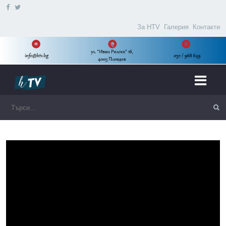
За HTV
Галерия
Контакти