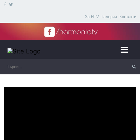
За HTV
Галерия
Контакти