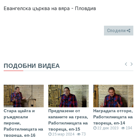
Евангелска църква на вяра - Пловдив
Сподели
FB
Twitter
ПОДОБНИ ВИДЕА
Стара щайга и
Предпазени от
Наградата отгоре,
ръждясали
капаните на греха,
Работилницата на
пирони,
Работилницата на
твореца, еп-14
22 дек 2023
194
Работилницата на
твореца, еп-15
25 мар 2024
73
твореца, еп-16