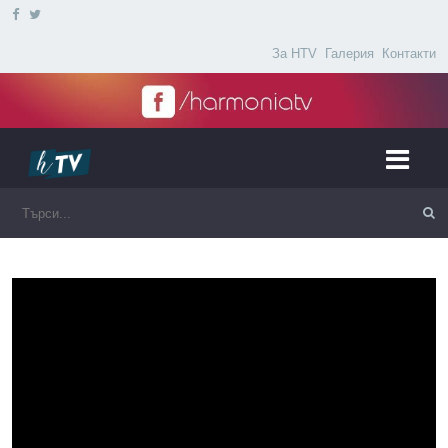
За HTV
Галерия
Контакти