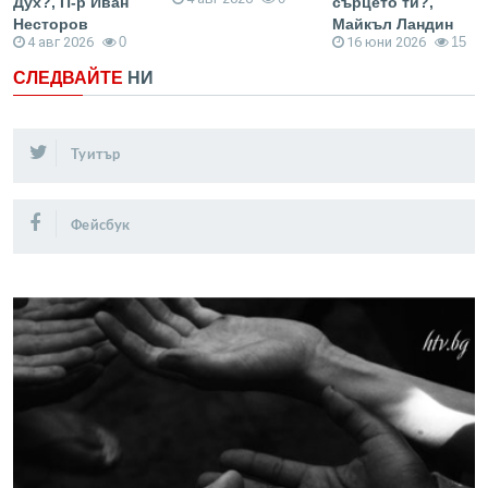
Дух?, П-р Иван
сърцето ти?,
Несторов
Майкъл Ландин
4 авг 2026
0
16 юни 2026
15
СЛЕДВАЙТЕ
НИ
Туитър
Фейсбук