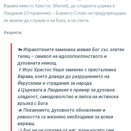
Варава вместо Христос (Матей), до хладната църква в
Лаодикия (Откровение) – Божието Слово ни предупреждава:
не можем да служим и на Бога, и на света.
Акценти
:
🐄 Израелтяните замениха живия Бог със златен
телец – символ на идолопоклонството и
духовната немощ.
✝️ Исус Христос беше заменен с престъпника
Варава, което доведе до разрушението на
Йерусалим и страдания за народа.
🕯️ Църквата в Лаодикия е пример за духовна
хладкост, самодоволство и липса на истинска
връзка с Бога.
🔥 Покаянието, духовното обновление и
ревността са жизнено необходими за всеки
вярващ.
🤝 Бог не се отказва от нас, дори когато сме