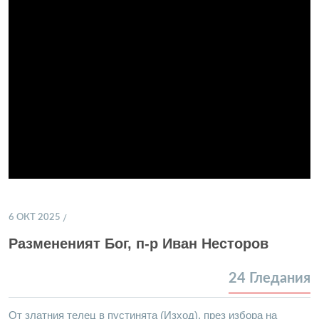
6 ОКТ 2025
Размененият Бог, п-р Иван Несторов
24
Гледания
От златния телец в пустинята (Изход), през избора на