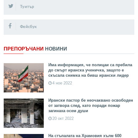
Туитър
Фейсбук
ПРЕПОРЪЧАНИ
НОВИНИ
Има информация, че полицаи са пребила
до смърт иранска ученичка, защото е
скъсала снимка на бивш ирански лидер
4 ное 2022
Ирански пастор бе неочаквано освободен
от затвора след, като поради пожар
загинаха осем души
20 окт 2022
На стъпалата на Храмовия хълм 600