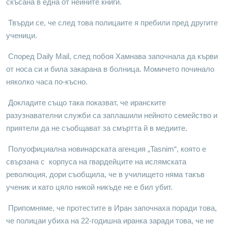
скъсана в една от нейните книги.
Твърди се, че след това полицаите я пребили пред другите
ученици.
Според Daily Mail, след побоя Хамнава започнала да кърви
от носа си и била закарана в болница. Момичето починало
няколко часа по-късно.
Докладите също така показват, че иранските
разузнавателни служби са заплашили нейното семейство и
приятели да не съобщават за смъртта й в медиите.
Полуофициална новинарската агенция „Tasnim“, която е
свързана с корпуса на гвардейците на ислямската
революция, дори съобщила, че в училището няма такъв
ученик и като цяло никой никъде не е бил убит.
Припомняме, че протестите в Иран започнаха поради това,
че полицаи убиха на 22-годишна иранка заради това, че не