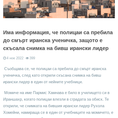
Има информация, че полицаи са пребила
до смърт иранска ученичка, защото е
скъсала снимка на бивш ирански лидер
4 ное 2022
399
Съобщава се, че полицаи са пребила до смърт иранска
ученичка, след като открили скъсана снимка на бивш
ирански лидер в един от нейните учебници.
Момиче на име Пармис Хамнава е било в училището си в
Ираншахр, когато полицаи влезли в сградата за обиск. Те
открили, че снимката на бившия ирански лидер Рухола
Хомейни, намираща се в един от учебниците на момичето, е