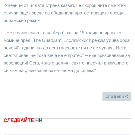
Ученици от цялата страна казват, че скорошните смъртни
случаи още повече са обединили протестиращите срещу
исламския режим.
„Не е само смъртта на Асра“, казва 19-годишно иранско
момиче пред „The Guardian“. „Ислямският режим убива хора
вече 40 години, но до сега гласовете ни не се чуваха. Нека
светът знае, че това вече не е протест – ние призоваваме за
революция! Сега, когато целият свят е насочил вниманието
си към нас, ние заявяваме - няма да спрем.“
Сподели
FB
Twitter
СЛЕДВАЙТЕ
НИ