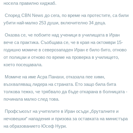
носела правилно хиджаб.
Според CBN News до сега, по време на протестите, са били
убити най-малко 253 души, включително 34 деца.
Оказва се, че побоите над ученици в училищата в Иран
вече са практика. Съобщава се, че в края на октомври 15-
годишно момиче в северозападен Иран е било бито, отново
от полицаи и отново по време на проверка в училището,
което посещавала.
Момиче на име Асра Панахи, отказала пее химн,
възхваляващ лидера на страната. Ето защо била бита
толкова тежко, че трябвало да бъде откарана в болницата -
починала малко след това.
Профсъюзът на учителите в Иран осъди „бруталните и
нечовешки“ нападения и призова за оставката на министъра
на образованието Юсеф Нури.