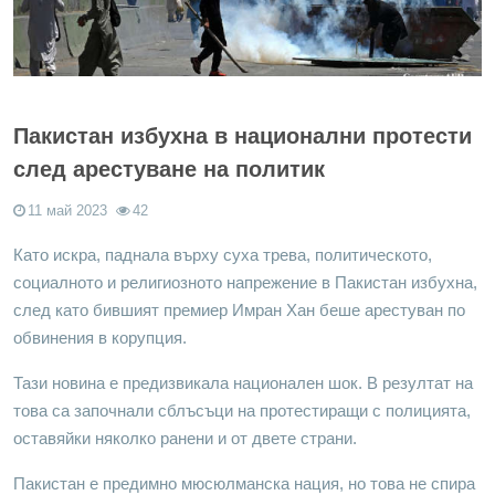
Пакистан избухна в национални протести
след арестуване на политик
11 май 2023
42
Като искра, паднала върху суха трева, политическото,
социалното и религиозното напрежение в Пакистан избухна,
след като бившият премиер Имран Хан беше арестуван по
обвинения в корупция.
Тази новина е предизвикала национален шок. В резултат на
това са започнали сблъсъци на протестиращи с полицията,
оставяйки няколко ранени и от двете страни.
Пакистан е предимно мюсюлманска нация, но това не спира