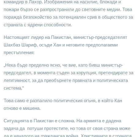
командир в Лахор. Изображения на насилие, блокади и
пожари бързо се разпространили до световните медии. Това
поражда безпокойство за потенциален срив в обществото за
страната с ядрени способности.
Настоящият лидер на Пакистан, министър-председателят
Шахбаз Шариф, осъди Хан и неговите предполагаеми
престъпления:
„Нека бъде пределно ясно, че вие, като бивш министър-
председател, в момента съден за корупция, претендирате за
легитимност, за да преобърнете правната и политическата
система.“
Това само е разпалило политическия огъня, в който Кан
отново е мишена.
Ситуацията в Пакистан е сложна. На армията е дадена
задача да потуши протестите, но това от своя страна може
да е началото на гражданска война. Християните в страната