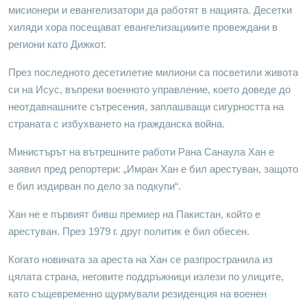
мисионери и евангелизатори да работят в нацията. Десетки
хиляди хора посещават евангелизацииите провеждани в
региони като Дижкот.
През последното десетилетие милиони са посветили живота
си на Исус, въпреки военното управление, което доведе до
неотдавнашните сътресения, заплашващи сигурността на
страната с избухването на гражданска война.
Министърът на вътрешните работи Рана Санаула Хан е
заявил пред репортери: „Имран Хан е бил арестуван, защото
е бил издирван по дело за подкупи“.
Хан не е първият бивш премиер на Пакистан, който е
арестуван. През 1979 г. друг политик е бил обесен.
Когато новината за ареста на Хан се разпространила из
цялата страна, неговите поддръжници излези по улиците,
като същевременно щурмували резиденция на военен