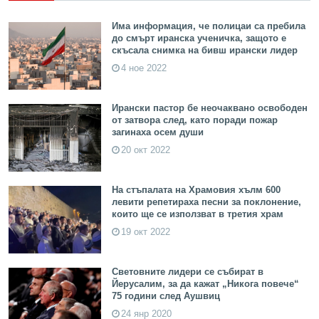
Има информация, че полицаи са пребила
до смърт иранска ученичка, защото е
скъсала снимка на бивш ирански лидер
4 ное 2022
Ирански пастор бе неочаквано освободен
от затвора след, като поради пожар
загинаха осем души
20 окт 2022
На стъпалата на Храмовия хълм 600
левити репетираха песни за поклонение,
които ще се използват в третия храм
19 окт 2022
Световните лидери се събират в
Йерусалим, за да кажат „Никога повече“
75 години след Аушвиц
24 янр 2020