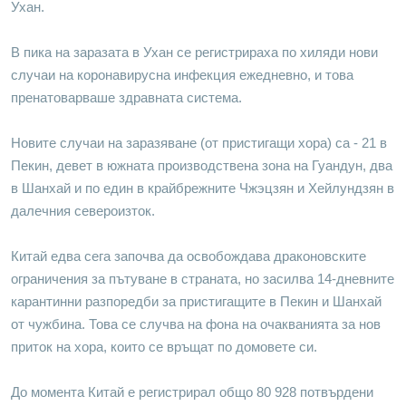
Ухан.
В пика на заразата в Ухан се регистрираха по хиляди нови
случаи на коронавирусна инфекция ежедневно, и това
пренатоварваше здравната система.
Новите случаи на заразяване (от пристигащи хора) са - 21 в
Пекин, девет в южната производствена зона на Гуандун, два
в Шанхай и по един в крайбрежните Чжэцзян и Хейлундзян в
далечния североизток.
Китай едва сега започва да освобождава драконовските
ограничения за пътуване в страната, но засилва 14-дневните
карантинни разпоредби за пристигащите в Пекин и Шанхай
от чужбина. Това се случва на фона на очакванията за нов
приток на хора, които се връщат по домовете си.
До момента Китай е регистрирал общо 80 928 потвърдени