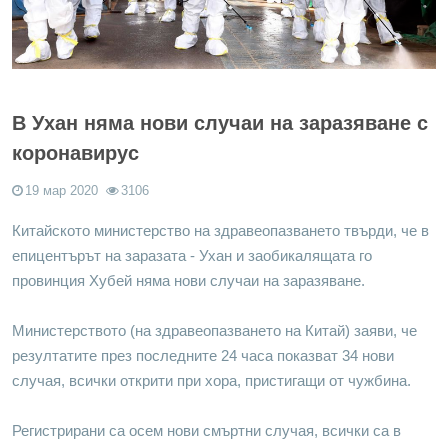
В Ухан няма нови случаи на заразяване с
коронавирус
19 мар 2020
3106
Китайското министерство на здравеопазването твърди, че в
епицентърът на заразата - Ухан и заобикалящата го
провинция Хубей няма нови случаи на заразяване.
Министерството (на здравеопазването на Китай) заяви, че
резултатите през последните 24 часа показват 34 нови
случая, всички открити при хора, пристигащи от чужбина.
Регистрирани са осем нови смъртни случая, всички са в