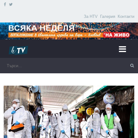
За HTV
Галерия
Контакти